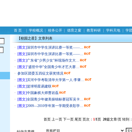
首 页
|
学校概况
|
校务公开
|
德育之窗
|
教育科研
|
学科天地
|
学
【校园之星】文章列表
·
[图文]
深圳市中学生演讲比赛一等奖——…
·
[图文]
深圳市中学生演讲比赛一等奖——…
·
[图文]
广东省“少男少女”杯现场作文大…
·
[图文]
“盛世中华”全国青少年才艺大赛…
·
参加区团委五四征文获奖情况
·
[图文]
滨河中学考取清华大学第一人:李肇…
·
[图文]
篮球明星易建联
·
[图文]
中国象棋大师曹岩磊
·
[图文]
全国青少年健美操锦标赛冠军吴卡…
·
[图文]
2009—2010学年第一学期受表彰学…
首页 上一页 下一页 尾页 页次：
1
/1
页
20
篇文章/页 转到
站内文章搜