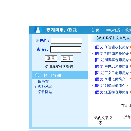
首 页
|
学校概况
|
校
【教师风采】文章列表
用户名：
·
[图文]
何智强校长简介
密 码：
·
[图文]
刘昌如老师简介
·
[图文]
周谋喜老师简介
·
[图文]
卢世忠老师简介
使用真实姓名登陆
·
[图文]
王文卫老师简介
·
[图文]
李琳老师简介
图书馆
·
[图文]
刘勇老师简介
教师风采
学科网站
·
[图文]
汪玉梅老师简介
首页 
站内文章搜
索：