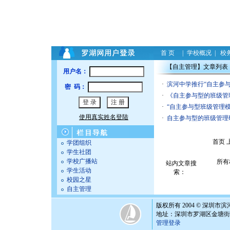
首 页
|
学校概况
|
校
【自主管理】文章列表
用户名：
·
滨河中学推行“自主参
密 码：
·
《自主参与型的班级管
·
“自主参与型班级管理模
使用真实姓名登陆
·
自主参与型的班级管理
首页 
学团组织
学生社团
学校广播站
站内文章搜
学生活动
索：
校园之星
自主管理
版权所有 2004 © 深圳市
地址：深圳市罗湖区金塘街6号 邮编
管理登录